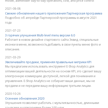
model, administer day-to-day operations, cost, and price control
2021-08-08
Свежие обновления нашего приложения Партнерская программа
Подробно об апгрейде Партнерской программы в августе 2021
года
2021-07-23
3 горячих улучшения Multi-level menu версии 6.0
Работает в новом дизайне стартового сайта Эквид, специальные
иконки в меню, возможностьдобавить в свои пункты меню фото и
описание.
2021-03-29
Увеличивайте продажи, применяя правильные метрики KPI
Мы предлагаем использовать инструмент E-Shop Analytics для
оптимизации вашей деятельности на основе KPI, это сделает вашу
электронную коммерцию доступной, легкой для понимания и
управления. E-Shop Analytics не собирает ваши данные, мы не
продаем и не передаем вашу информацию третьим лицам.
2020-10-26
Осенние обновления 2020
Улучшения позволяют работать с мультиязычностью, длинными
ссылками и категориями более 100 штук