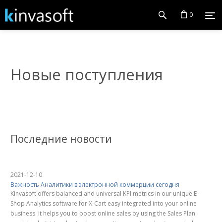
0
Новые поступления
Последние новости
2021-12-10
Важность Аналитики в электронной коммерции сегодня
Kinvasoft offers balanced and universal KPI metrics in our unique E-
Shop Analytics software for X-Cart easy integrated into your online
business. it helps you to boost online sales by using the Sales Plan